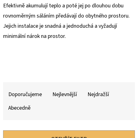
E
Efektivně akumulují teplo a poté jej po dlouhou dobu
T
rovnoměrným sáláním předávají do obytného prostoru.
E
Jejich instalace je snadná a jednoduchá a vyžadují
N
minimální nárok na prostor.
A
J
Í
T
?
Ř
A
Doporučujeme
Nejlevnější
Nejdražší
Z
Abecedně
E
HLEDAT
N
Í