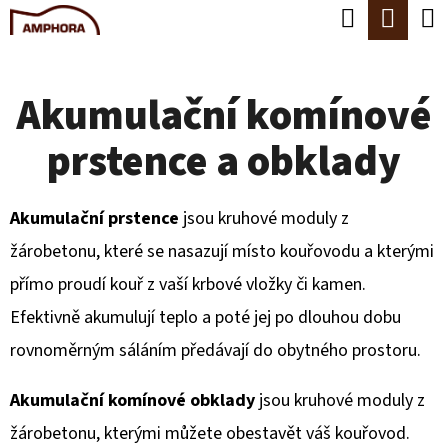
K
Hledat
Náku
Přejít
O
Zpět
Zpět
na
koší
Š
obsah
Akumulační komínové
Í
C
K
prstence a obklady
O
P
O
Akumulační prstence
jsou kruhové moduly z
T
žárobetonu, které se nasazují místo kouřovodu a kterými
Ř
přímo proudí kouř z vaší krbové vložky či kamen.
E
Efektivně akumulují teplo a poté jej po dlouhou dobu
B
rovnoměrným sáláním předávají do obytného prostoru.
U
Akumulační komínové obklady
jsou kruhové moduly z
J
žárobetonu, kterými můžete obestavět váš kouřovod.