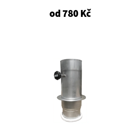
E
T
od
780 Kč
E
N
A
J
Í
T
?
HLEDAT