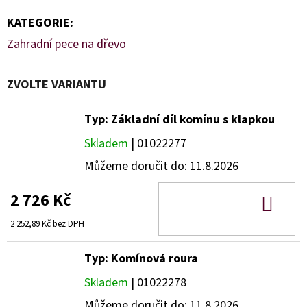
KATEGORIE
:
Zahradní pece na dřevo
ZVOLTE VARIANTU
Typ: Základní díl komínu s klapkou
Skladem
| 01022277
Můžeme doručit do:
11.8.2026
2 726 Kč
DO
KOŠ
2 252,89 Kč bez DPH
Typ: Komínová roura
Skladem
| 01022278
Můžeme doručit do:
11.8.2026