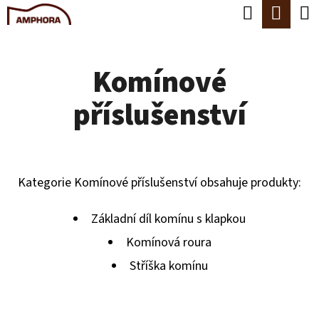
K
Hledat
Náku
Přejít
O
Zpět
Zpět
na
koší
Š
obsah
Komínové
Í
C
K
příslušenství
O
P
O
T
Kategorie Komínové příslušenství obsahuje produkty:
Ř
Základní díl komínu s klapkou
E
Komínová roura
B
Stříška komínu
U
J