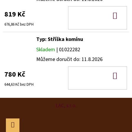
819 Kč
DO
KOŠ
676,86 Kč bez DPH
Typ: Stříška komínu
Skladem
| 01022282
Můžeme doručit do:
11.8.2026
780 Kč
DO
KOŠ
644,63 Kč bez DPH
Z
LAC, s.r.o.
Á
P
A