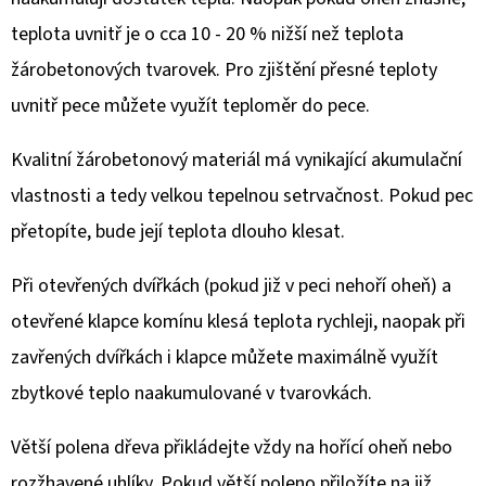
teplota uvnitř je o cca 10 - 20 % nižší než teplota
žárobetonových tvarovek. Pro zjištění přesné teploty
uvnitř pece můžete využít teploměr do pece.
Kvalitní žárobetonový materiál má vynikající akumulační
vlastnosti a tedy velkou tepelnou setrvačnost. Pokud pec
přetopíte, bude její teplota dlouho klesat.
Při otevřených dvířkách (pokud již v peci nehoří oheň) a
otevřené klapce komínu klesá teplota rychleji, naopak při
zavřených dvířkách i klapce můžete maximálně využít
zbytkové teplo naakumulované v tvarovkách.
Větší polena dřeva přikládejte vždy na hořící oheň nebo
rozžhavené uhlíky. Pokud větší poleno přiložíte na již