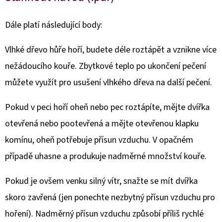
E
T
Dále platí následující body:
E
N
Vlhké dřevo hůře hoří, budete déle roztápět a vznikne více
A
nežádoucího kouře. Zbytkové teplo po ukončení pečení
J
můžete využít pro usušení vlhkého dřeva na další pečení.
Í
Pokud v peci hoří oheň nebo pec roztápíte, mějte dvířka
T
otevřená nebo pootevřená a mějte otevřenou klapku
?
komínu, oheň potřebuje přísun vzduchu. V opačném
případě uhasne a produkuje nadměrné množství kouře.
Pokud je ovšem venku silný vítr, snažte se mít dvířka
HLEDAT
skoro zavřená (jen ponechte nezbytný přísun vzduchu pro
hoření). Nadměrný přísun vzduchu způsobí příliš rychlé