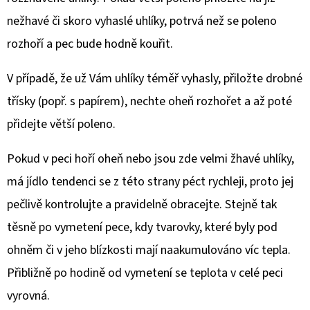
nežhavé či skoro vyhaslé uhlíky, potrvá než se poleno
rozhoří a pec bude hodně kouřit.
V případě, že už Vám uhlíky téměř vyhasly, přiložte drobné
třísky (popř. s papírem), nechte oheň rozhořet a až poté
přidejte větší poleno.
Pokud v peci hoří oheň nebo jsou zde velmi žhavé uhlíky,
má jídlo tendenci se z této strany péct rychleji, proto jej
pečlivě kontrolujte a pravidelně obracejte. Stejně tak
těsně po vymetení pece, kdy tvarovky, které byly pod
ohněm či v jeho blízkosti mají naakumulováno víc tepla.
Přibližně po hodině od vymetení se teplota v celé peci
vyrovná.