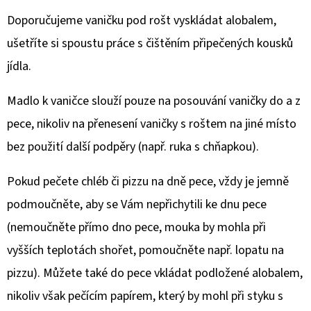
Doporučujeme vaničku pod rošt vyskládat alobalem,
ušetříte si spoustu práce s čištěním připečených kousků
jídla.
Madlo k vaničce slouží pouze na posouvání vaničky do a z
pece, nikoliv na přenesení vaničky s roštem na jiné místo
bez použití další podpěry (např. ruka s chňapkou).
Pokud pečete chléb či pizzu na dně pece, vždy je jemně
podmoučněte, aby se Vám nepřichytili ke dnu pece
(nemoučněte přímo dno pece, mouka by mohla při
vyšších teplotách shořet, pomoučněte např. lopatu na
pizzu). Můžete také do pece vkládat podložené alobalem,
nikoliv však pečícím papírem, který by mohl při styku s