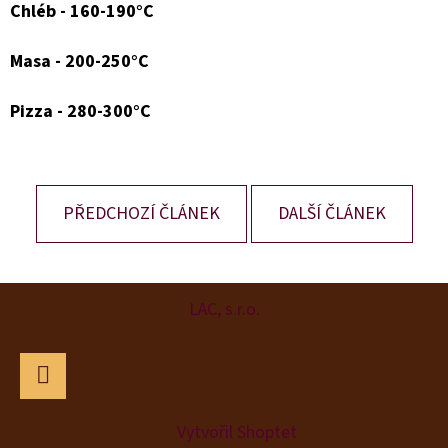
Chléb - 160-190°C
Masa - 200-250°C
Pizza - 280-300°C
PŘEDCHOZÍ ČLÁNEK
DALŠÍ ČLÁNEK
Z
LAC, s.r.o.
Á
P
A
Facebook
T
Vytvořil Shoptet