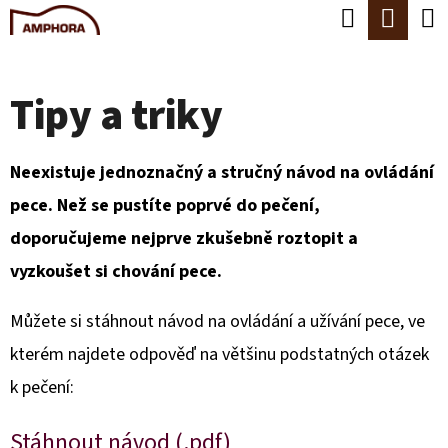
K
Hledat
Náku
Přejít
O
Zpět
Zpět
na
koší
Š
obsah
Tipy a triky
Í
C
K
O
Neexistuje jednoznačný a stručný návod na ovládání
P
pece. Než se pustíte poprvé do pečení,
O
doporučujeme nejprve zkušebně roztopit a
T
vyzkoušet si chování pece.
Ř
E
Můžete si stáhnout návod na ovládání a užívání pece, ve
B
kterém najdete odpověď na většinu podstatných otázek
U
k pečení:
J
Stáhnout návod (.pdf)