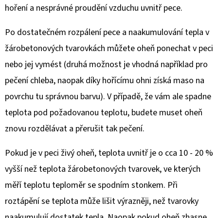
hoření a nesprávné proudění vzduchu uvnitř pece.
Po dostatečném rozpálení pece a naakumulování tepla v
žárobetonových tvarovkách můžete oheň ponechat v peci
nebo jej vymést (druhá možnost je vhodná například pro
pečení chleba, naopak díky hořícímu ohni získá maso na
povrchu tu správnou barvu). V případě, že vám ale spadne
teplota pod požadovanou teplotu, budete muset oheň
znovu rozdělávat a přerušit tak pečení.
Pokud je v peci živý oheň, teplota uvnitř je o cca 10 - 20 %
vyšší než teplota žárobetonových tvarovek, ve kterých
měří teplotu teploměr se spodním stonkem. Při
roztápění se teplota může lišit výrazněji, než tvarovky
naakumulují dostatek tepla. Naopak pokud oheň zhasne,